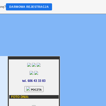
ronę?
DARMOWA REJESTRACJA
tel. 606 43 33 83
POCZTA
.:
FOTO DNIA:
kamera................_":