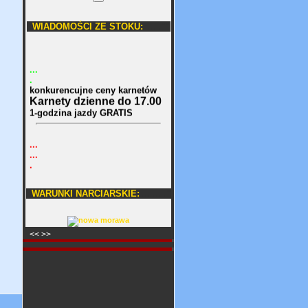
.:
WIADOMOŚCI ZE STOKU:
.......""
...
.
konkurencujne ceny karnetów
Karnety dzienne do 17.00
1-godzina jazdy GRATIS
...
...
.
.:
WARUNKI NARCIARSKIE:
.........."
<< >>